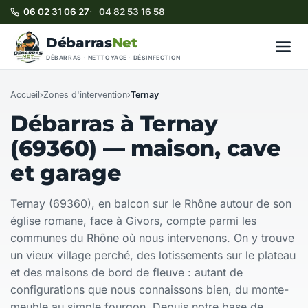
06 02 31 06 27
04 82 53 16 58
Débarras
Net
DÉBARRAS · NETTOYAGE · DÉSINFECTION
Accueil
›
Zones d'intervention
›
Ternay
Débarras à Ternay
(69360) — maison, cave
et garage
Ternay (69360), en balcon sur le Rhône autour de son
église romane, face à Givors, compte parmi les
communes du Rhône où nous intervenons. On y trouve
un vieux village perché, des lotissements sur le plateau
et des maisons de bord de fleuve : autant de
configurations que nous connaissons bien, du monte-
meuble au simple fourgon. Depuis notre base de